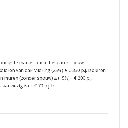
oudigste manier om te besparen op uw
oleren van dak-vliering (25%) ± € 330 p.j. Isoleren
an muren (zonder spouw) ± (15%) € 200 p.j.
 aanwezig is) ± € 70 p.j. In…