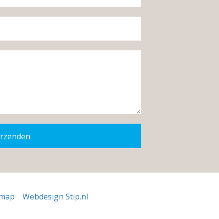
rzenden
emap
Webdesign Stip.nl