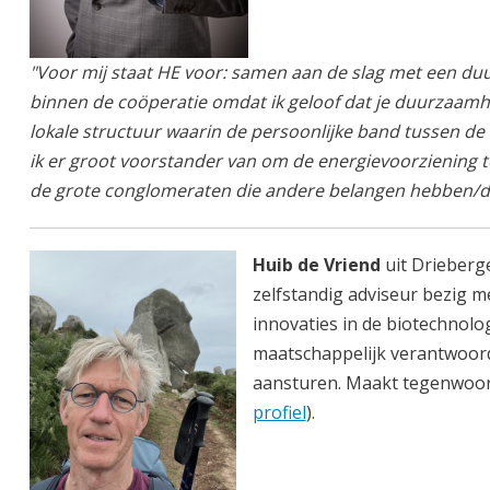
"Voor mij staat HE voor: samen aan de slag met een duu
binnen de coöperatie omdat ik geloof dat je duurzaamh
lokale structuur waarin de persoonlijke band tussen d
ik er groot voorstander van om de energievoorziening t
de grote conglomeraten die andere belangen hebben/di
Huib de Vriend
uit Drieberge
zelfstandig adviseur bezig 
innovaties in de biotechnolog
maatschappelijk verantwoo
aansturen. Maakt tegenwoor
profiel
).