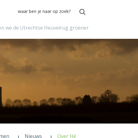
n we de Utrechtse Heuvelrug groener
men
Nieuws
Over Hé