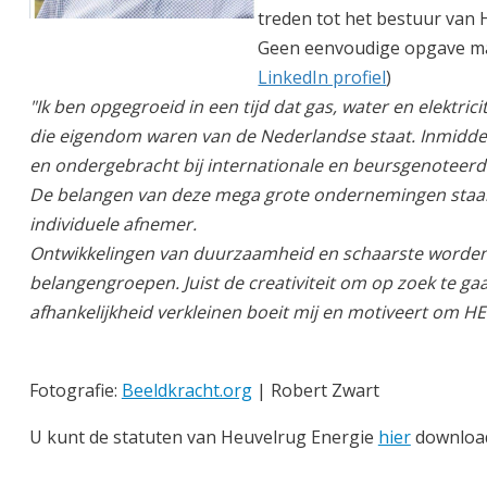
treden tot het bestuur van 
Geen eenvoudige opgave maa
LinkedIn profiel
)
"Ik ben opgegroeid in een tijd dat gas, water en elektric
die eigendom waren van de Nederlandse staat. Inmiddels 
en ondergebracht bij internationale en beursgenotee
De belangen van deze mega grote ondernemingen staan i
individuele afnemer.
Ontwikkelingen van duurzaamheid en schaarste worden
belangengroepen. Juist de creativiteit om op zoek te g
afhankelijkheid verkleinen boeit mij en motiveert om HE
Fotografie:
Beeldkracht.org
| Robert Zwart
U kunt de statuten van Heuvelrug Energie
hier
downloa