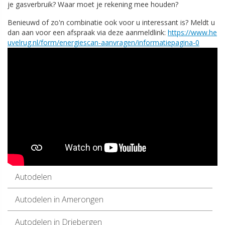
je gasverbruik? Waar moet je rekening mee houden?
Benieuwd of zo'n combinatie ook voor u interessant is? Meldt u
dan aan voor een afspraak via deze aanmeldlink:
https://www.he
uvelrug.nl/form/energiescan-aanvragen/informatiepagina-0
Autodelen
Autodelen in Amerongen
Autodelen in Driebergen