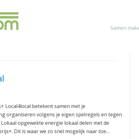
Samen make
al
js+ Local4local betekent samen met je
g organiseren volgens je eigen spelregels en tegen
t. Lokaal opgewekte energie lokaal delen met de
js+. Dit is waar we zo snel mogelijk naar toe…