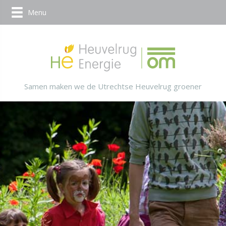
Menu
Samen maken we de Utrechtse Heuvelrug groener