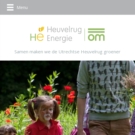
Menu
Samen maken we de Utrechtse Heuvelrug groener