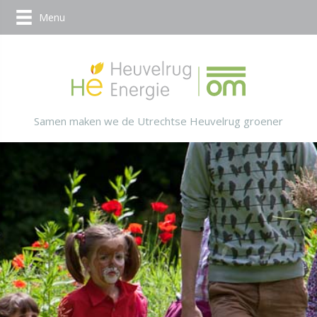
Menu
Samen maken we de Utrechtse Heuvelrug groener