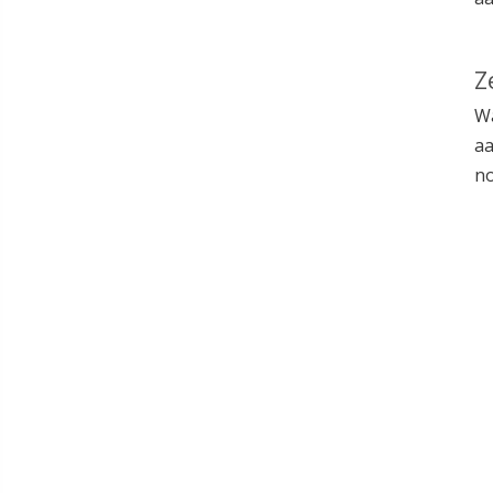
Z
Wa
aa
no