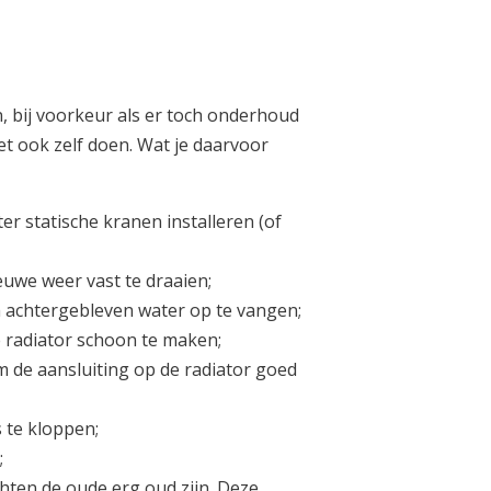
n, bij voorkeur als er toch onderhoud
t ook zelf doen. Wat je daarvoor
er statische kranen installeren (of
euwe weer vast te draaien;
 achtergebleven water op te vangen;
e radiator schoon te maken;
 de aansluiting op de radiator goed
 te kloppen;
;
hten de oude erg oud zijn. Deze