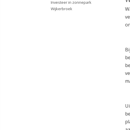
Investeer in zonnepark
Wa
Wijkerbroek
ve
on
Bi
be
be
ve
ma
Ui
be
pl
aa