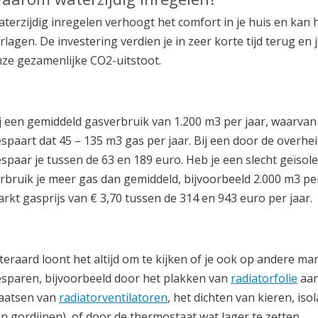
terzijdig inregelen verhoogt het comfort in je huis en kan
rlagen. De investering verdien je in zeer korte tijd terug en
ze gezamenlijke CO2-uitstoot.
j een gemiddeld gasverbruik van 1.200 m3 per jaar, waarva
spaart dat 45 – 135 m3 gas per jaar. Bij een door de overhe
spaar je tussen de 63 en 189 euro. Heb je een slecht geïsol
rbruik je meer gas dan gemiddeld, bijvoorbeeld 2.000 m3 per j
rkt gasprijs van € 3,70 tussen de 314 en 943 euro per jaar.
teraard loont het altijd om te kijken of je ook op andere m
sparen, bijvoorbeeld door het plakken van
radiatorfolie
aan
aatsen van
radiatorventilatoren
, het dichten van kieren, is
n gordijnen), of door de thermostaat wat lager te zetten.