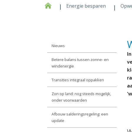
Energie besparen
Opw
W
Nieuws
In
Betere balans tussen zonne- en
v
windenergie
kl
r
Transities integraal oppakken
a
'w
Zon op land: nog steeds mogelijk,
onder voorwaarden
Afbouw salderingsregeling: een
update
W