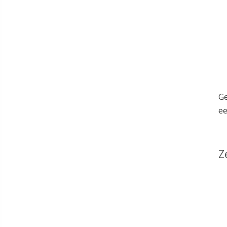
Ge
ee
Z