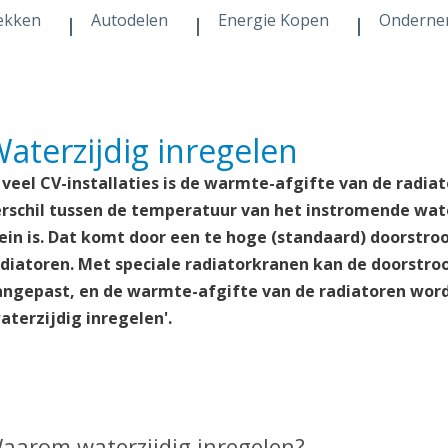
ekken
Autodelen
Energie Kopen
Onderne
aterzijdig inregelen
 veel CV-installaties is de warmte-afgifte van de radi
erschil tussen de temperatuur van het instromende wat
ein is. Dat komt door een te hoge (standaard) doorstro
adiatoren. Met speciale radiatorkranen kan de doorstr
angepast, en de warmte-afgifte van de radiatoren word
aterzijdig inregelen'.
aarom waterzijdig inregelen?