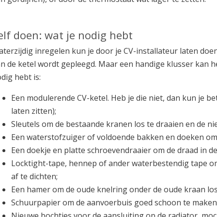
elf doen: wat je nodig hebt
terzijdig inregelen kun je door je CV-installateur laten doe
n de ketel wordt gepleegd. Maar een handige klusser kan he
dig hebt is:
Een modulerende CV-ketel. Heb je die niet, dan kun je bet
laten zitten);
Sleutels om de bestaande kranen los te draaien en de ni
Een waterstofzuiger of voldoende bakken en doeken om
Een doekje en platte schroevendraaier om de draad in d
Locktight-tape, hennep of ander waterbestendig tape om
af te dichten;
Een hamer om de oude knelring onder de oude kraan los
Schuurpapier om de aanvoerbuis goed schoon te maken
Nieuwe bochtjes voor de aansluiting op de radiator, moc