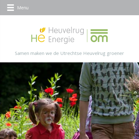
Menu
Samen maken we de Utrechtse Heuvelrug groener