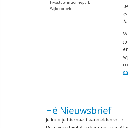
Investeer in zonnepark
wi
Wijkerbroek
en
bo
Wi
ge
en
wi
co
s
Hé Nieuwsbrief
Je kunt je hiernaast aanmelden voor o
Deze verschijnt 4 - 6 keer per jaar. Afm