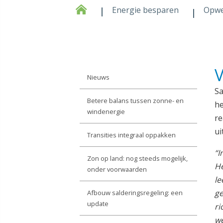
Energie besparen
Opw
V
Nieuws
Sa
Betere balans tussen zonne- en
he
windenergie
re
ui
Transities integraal oppakken
“
I
Zon op land: nog steeds mogelijk,
He
onder voorwaarden
le
ge
Afbouw salderingsregeling: een
update
ri
we