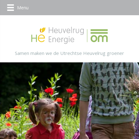
Menu
Samen maken we de Utrechtse Heuvelrug groener