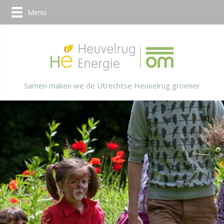
Menu
Samen maken we de Utrechtse Heuvelrug groener