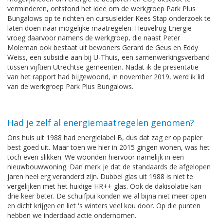
2
verminderen, ontstond het idee om de werkgroep Park Plus
Bungalows op te richten en cursusleider Kees Stap onderzoek te
laten doen naar mogelijke maatregelen. Heuvelrug Energie
vroeg daarvoor namens de werkgroep, die naast Peter
Moleman ook bestaat uit bewoners Gerard de Geus en Eddy
Weiss, een subsidie aan bij U-Thuis, een samenwerkingsverband
tussen vijftien Utrechtse gemeenten. Nadat ik de presentatie
van het rapport had bijgewoond, in november 2019, werd ik lid
van de werkgroep Park Plus Bungalows.
Had je zelf al energiemaatregelen genomen?
Ons huis uit 1988 had energielabel B, dus dat zag er op papier
best goed uit. Maar toen we hier in 2015 gingen wonen, was het
toch even slikken. We woonden hiervoor namelijk in een
nieuwbouwwoning. Dan merk je dat de standaards de afgelopen
jaren heel erg veranderd zijn. Dubbel glas uit 1988 is niet te
vergelijken met het huidige HR++ glas. Ook de dakisolatie kan
drie keer beter. De schuifpui konden we al bijna niet meer open
en dicht krijgen en liet 's winters veel kou door. Op die punten
hebben we inderdaad actie ondernomen.