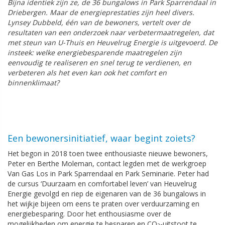
Bijna identiek zijn ze, de 36 bungalows in Park Sparrendaal in
Driebergen. Maar de energieprestaties zijn heel divers.
Lynsey Dubbeld, één van de bewoners, vertelt over de
resultaten van een onderzoek naar verbetermaatregelen, dat
met steun van U-Thuis en Heuvelrug Energie is uitgevoerd. De
insteek: welke energiebesparende maatregelen zijn
eenvoudig te realiseren en snel terug te verdienen, en
verbeteren als het even kan ook het comfort en
binnenklimaat?
Een bewonersinitiatief, waar begint zoiets?
Het begon in 2018 toen twee enthousiaste nieuwe bewoners,
Peter en Berthe Moleman, contact legden met de werkgroep
Van Gas Los in Park Sparrendaal en Park Seminarie. Peter had
de cursus ‘Duurzaam en comfortabel leven’ van Heuvelrug
Energie gevolgd en riep de eigenaren van de 36 bungalows in
het wijkje bijeen om eens te praten over verduurzaming en
energiebesparing. Door het enthousiasme over de
mogelijkheden om energie te besparen en CO
-uitstoot te