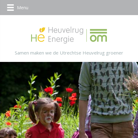
Menu
Samen maken we de Utrechtse Heuvelrug groener