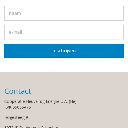
Contact
Coöperatie Heuvelrug Energie U.A. (Hé)
KvK 55655475
Hogesteeg 9
3972 JS Driebergen-Rijsenburg