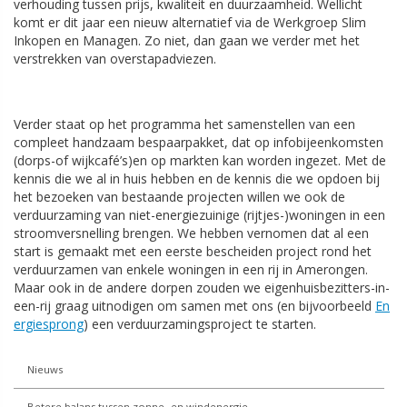
verhouding tussen prijs, kwaliteit en duurzaamheid. Wellicht
komt er dit jaar een nieuw alternatief via de Werkgroep Slim
Inkopen en Managen. Zo niet, dan gaan we verder met het
verstrekken van overstapadviezen.
Verder staat op het programma het samenstellen van een
compleet handzaam bespaarpakket, dat op infobijeenkomsten
(dorps-of wijkcafé’s)en op markten kan worden ingezet. Met de
kennis die we al in huis hebben en de kennis die we opdoen bij
het bezoeken van bestaande projecten willen we ook de
verduurzaming van niet-energiezuinige (rijtjes-)woningen in een
stroomversnelling brengen. We hebben vernomen dat al een
start is gemaakt met een eerste bescheiden project rond het
verduurzamen van enkele woningen in een rij in Amerongen.
Maar ook in de andere dorpen zouden we eigenhuisbezitters-in-
een-rij graag uitnodigen om samen met ons (en bijvoorbeeld
En
ergiesprong
) een verduurzamingsproject te starten.
Nieuws
Betere balans tussen zonne- en windenergie