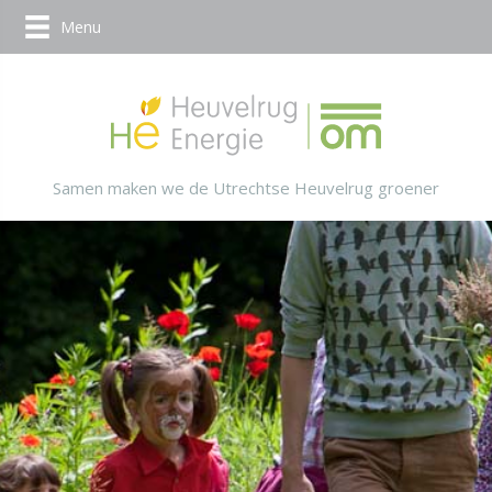
Menu
Samen maken we de Utrechtse Heuvelrug groener