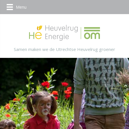
Menu
Samen maken we de Utrechtse Heuvelrug groener