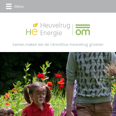
Menu
Samen maken we de Utrechtse Heuvelrug groener