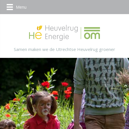
Menu
Samen maken we de Utrechtse Heuvelrug groener