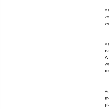
*
zo
wi
*
na
We
we
me
Vo
me
p