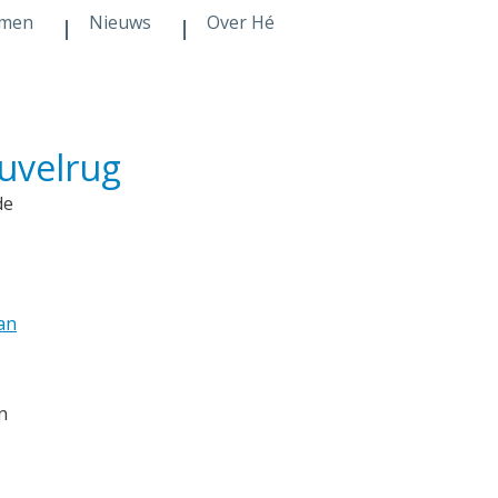
men
Nieuws
Over Hé
euvelrug
de
an
n