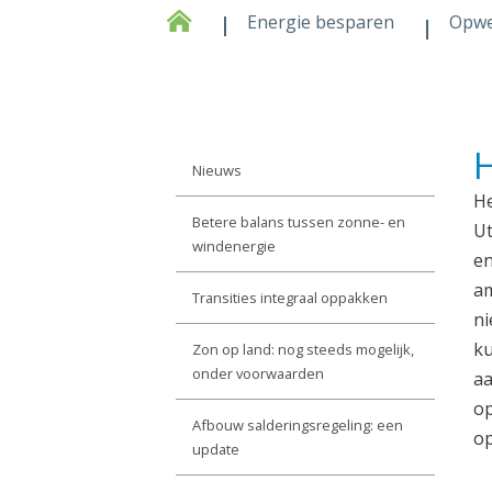
Energie besparen
Opw
H
Nieuws
He
Betere balans tussen zonne- en
Ut
windenergie
en
am
Transities integraal oppakken
ni
ku
Zon op land: nog steeds mogelijk,
onder voorwaarden
aa
op
Afbouw salderingsregeling: een
op
update