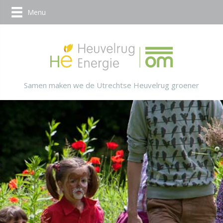
Menu
Samen maken we de Utrechtse Heuvelrug groener