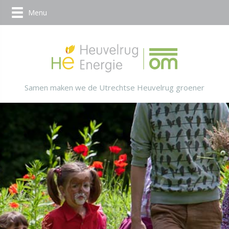
Menu
Samen maken we de Utrechtse Heuvelrug groener