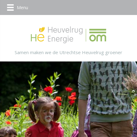
Menu
Samen maken we de Utrechtse Heuvelrug groener