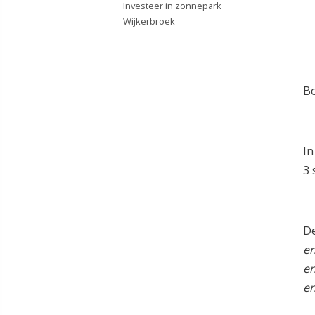
Investeer in zonnepark
Wijkerbroek
Bo
In
3 
De
en
en
en