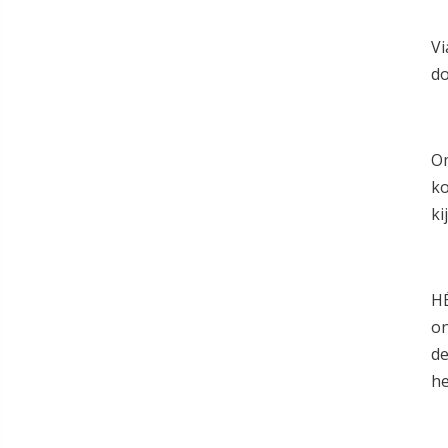
Vi
do
Om
ko
ki
HÉ
on
de
he