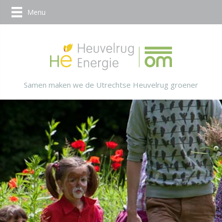
Menu
Samen maken we de Utrechtse Heuvelrug groener